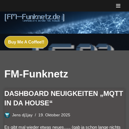
Zum
Inhalt
springen
Buy Me A Coffee!!
FM-Funknetz
DASHBOARD NEUIGKEITEN „MQTT
IN DA HOUSE“
Jens dj1jay
19. Oktober 2025
Es gibt mal wieder etwas neues….. (gab ja schon lange nichts