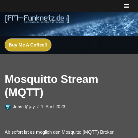
Zum
Inhalt
springen
Buy Me A Coffee!!
Mosquitto Stream
(MQTT)
Jens dj1jay
1. April 2023
Ab sofort ist es möglich den Mosquitto (MQTT) Broker