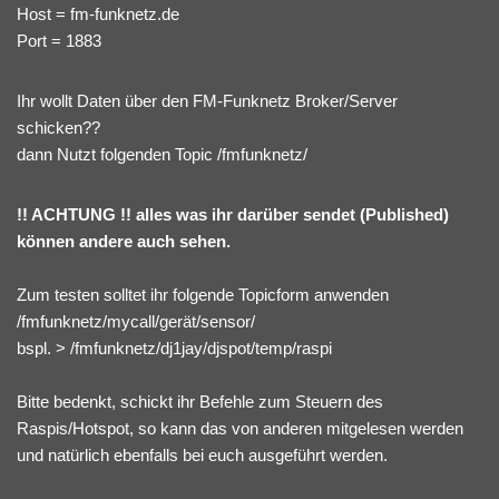
Host = fm-funknetz.de
Port = 1883
Ihr wollt Daten über den FM-Funknetz Broker/Server
schicken??
dann Nutzt folgenden Topic /fmfunknetz/
!! ACHTUNG !! alles was ihr darüber sendet (Published)
können andere auch sehen.
Zum testen solltet ihr folgende Topicform anwenden
/fmfunknetz/mycall/gerät/sensor/
bspl. > /fmfunknetz/dj1jay/djspot/temp/raspi
Bitte bedenkt, schickt ihr Befehle zum Steuern des
Raspis/Hotspot, so kann das von anderen mitgelesen werden
und natürlich ebenfalls bei euch ausgeführt werden.