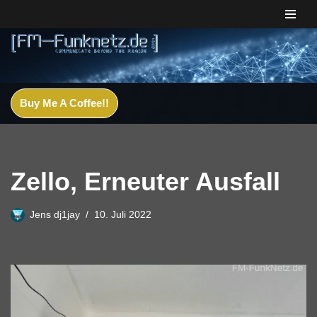
Zum
Inhalt
springen
Buy Me A Coffee!!
Zello, Erneuter Ausfall
Jens dj1jay
10. Juli 2022