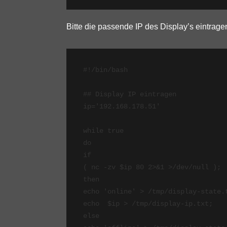
Bitte die passende IP des Display’s eintrag
#!/bin/bash

## Display IP eintragen

ip='192.168.178.51'

while true

do

if 

( nc -zv $ip 80 2>&1 >/dev/null );

then

echo 'online' > /tmp/display-state.t
echo  $ip > /tmp/display-ip.txt;

else     
