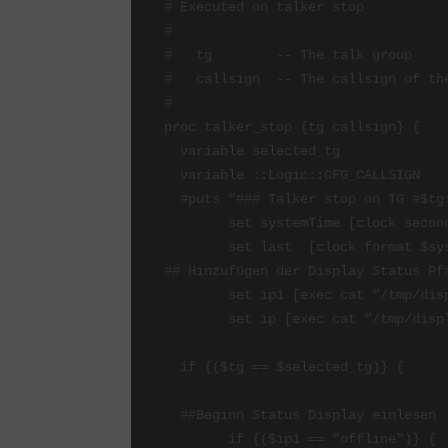
# Executed on talker stop

#

#   tg        -- The talk group

#   callsign  -- The callsign of the
#

proc talker_stop {tg callsign} {

  variable selected_tg

  variable ::Logic::CFG_CALLSIGN

  #puts "### Talker stop on TG #$tg: $callsign"

	set systemTime [clock seconds]

	set last  [clock format $systemTime -format %H:%M:%S];

## Hinzufügen der Display Status Pfad
	set ip1 [exec cat "/tmp/display-state.txt"]

        set ip [exec cat "/tmp/display-ip.txt"]

  if {($tg == $selected_tg)} {

  ##Beginn Status Display einlesen

	if {($ip1 == "offline")} {
