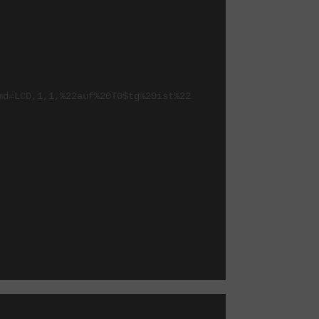
d=LCD,1,1,%22auf%20TG$tg%20ist%22 