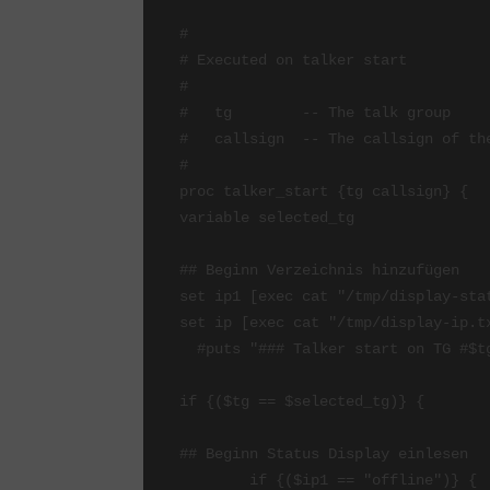
#

# Executed on talker start

#

#   tg        -- The talk group

#   callsign  -- The callsign of the
#

proc talker_start {tg callsign} {

variable selected_tg

## Beginn Verzeichnis hinzufügen

set ip1 [exec cat "/tmp/display-stat
set ip [exec cat "/tmp/display-ip.tx
  #puts "### Talker start on TG #$tg: $callsign"

if {($tg == $selected_tg)} {

## Beginn Status Display einlesen 

	if {($ip1 == "offline")} {
