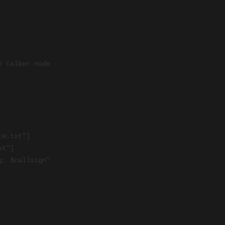
 talker node

e.txt"]

t"]
