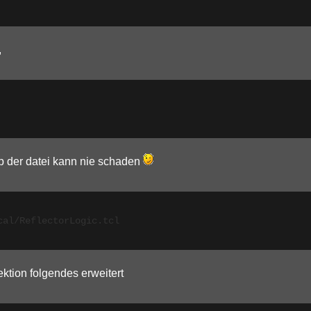
,
up der datei kann nie schaden
cal/ReflectorLogic.tcl
Sektion folgendes erweitert