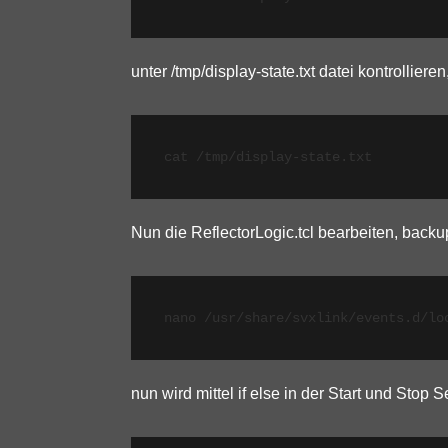
unter /tmp/display-state.txt datei kontrollieren
cat /tmp/display-state.txt
Nun die ReflectorLogic.tcl bearbeiten, back
nano /usr/share/svxlink/events.d/lo
nun wird mittel if else in der Start und Stop 