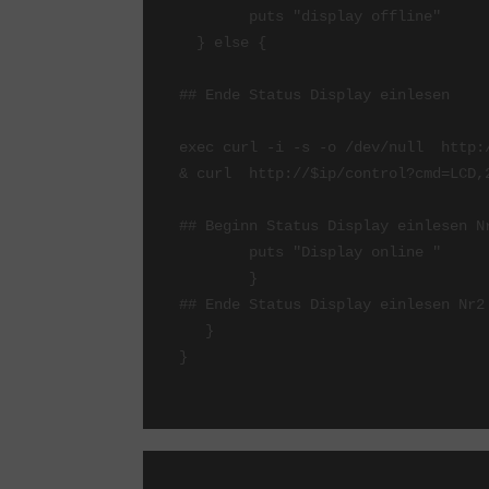
	puts "display offline" 

  } else { 

## Ende Status Display einlesen 

exec curl -i -s -o /dev/null  http:
& curl  http://$ip/control?cmd=LCD,2
## Beginn Status Display einlesen Nr
	puts "Display online "

	}

## Ende Status Display einlesen Nr2

   }

}
