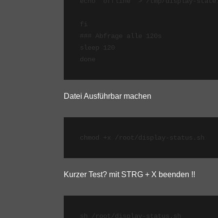
echo 'offline' > /tmp/display-state.
fi

### Abfrage alle 120s

sleep 120

Datei Ausführbar machen
chmod +x /root/display-status.sh
Kurzer Test? mit STRG + X beenden !!
sh /root/display-status.sh