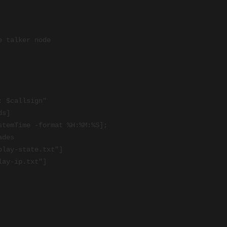
 talker node

es	
