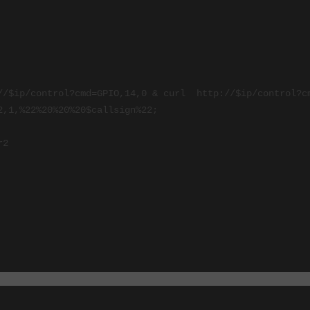
//$ip/control?cmd=GPIO,14,0 & curl  http://$ip/control?cm
,1,%22%20%20%20$callsign%22;

2
