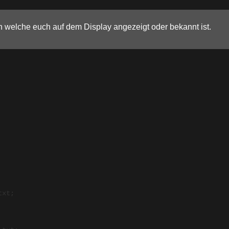
en welche euch auf dem Display angezeigt oder bekannt ist.
xt; 
