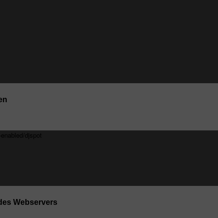
en
s-enabled/djspot
s des Webservers