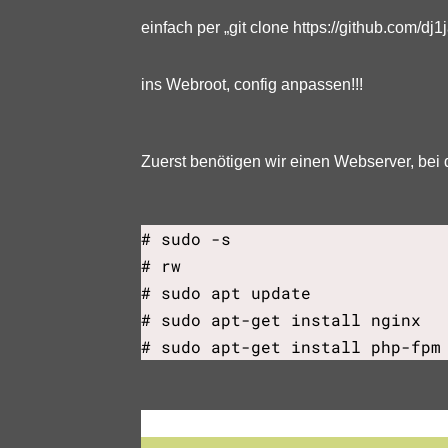
einfach per „git clone https://github.com/d
ins Webroot, config anpassen!!!
Zuerst benötigen wir einen Webserver, bei de
# sudo -s
# rw
# sudo apt update
# sudo apt-get install nginx
# sudo apt-get install php-fpm