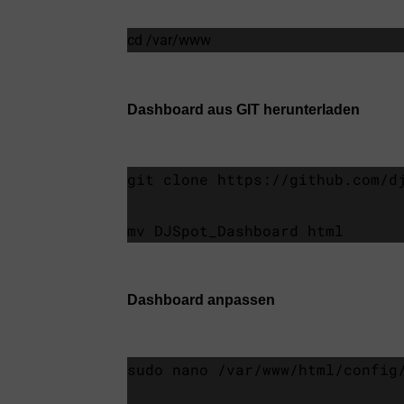
cd /var/www
Dashboard aus GIT herunterladen
git clone https://github.com/d
mv DJSpot_Dashboard html
Dashboard anpassen
sudo nano /var/www/html/config