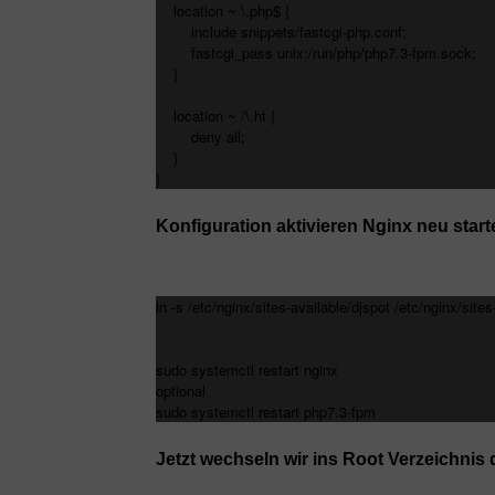
location ~ \.php$ {
include snippets/fastcgi-php.conf;
fastcgi_pass unix:/run/php/php7.3-fpm.sock;
}
location ~ /\.ht {
deny all;
}
}
Konfiguration aktivieren Nginx neu start
ln -s /etc/nginx/sites-available/djspot /etc/nginx/site
sudo systemctl restart nginx
optional
sudo systemctl restart php7.3-fpm
Jetzt wechseln wir ins Root Verzeichni