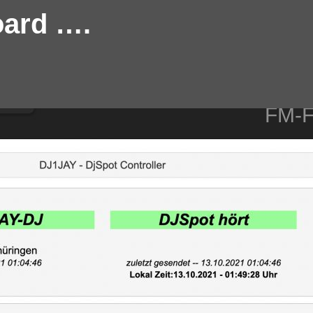
oard ….