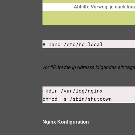
Abhilfe Vorweg,
je nach Ima
# nano /etc/rc.local
vor #Print the Ip Adresss folgendes eintrag
mkdir /var/log/nginx
chmod +s /sbin/shutdown
Nginx Konfiguration